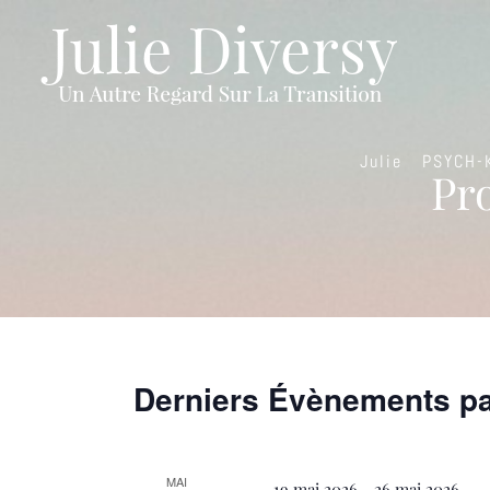
Passer
au
contenu
Julie
PSYCH-
Pr
Derniers Évènements p
MAI
19 mai 2026
-
26 mai 2026