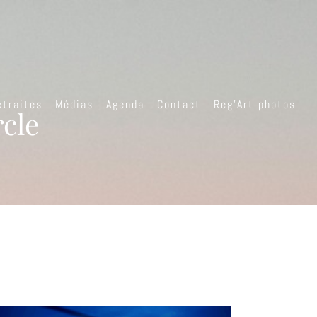
etraites
Médias
Agenda
Contact
Reg’Art photos
cle