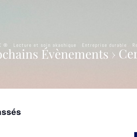
K ®
Lecture et soin akashique
Entreprise durable
R
ochains Évènements
› Cer
assés