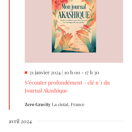
Mis
21 janvier 2024 | 10 h 00
-
17 h 30
en
S’écouter profondément – clé n°1 du
Journal Akashique
avant
Zero Gravity
La ciotat, France
avril 2024