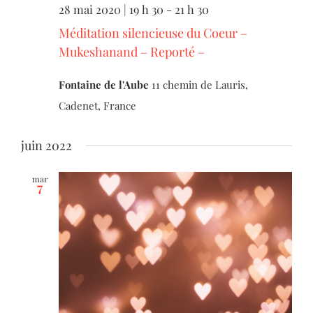
28 mai 2020 | 19 h 30
-
21 h 30
Méditation silencieuse du Coeur –
Mukeshanand – Reporté –
Fontaine de l'Aube
11 chemin de Lauris,
Cadenet, France
juin 2022
mar
7