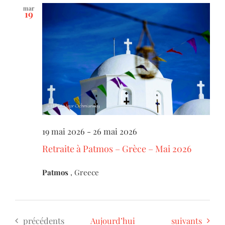
mar
19
19 mai 2026
-
26 mai 2026
Retraite à Patmos – Grèce – Mai 2026
Patmos
, Greece
Évènements
Évènements
précédents
Aujourd’hui
suivants