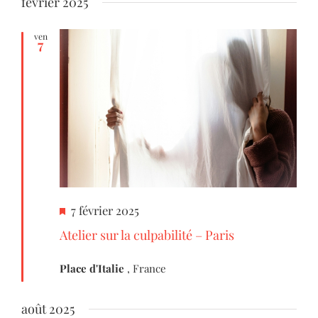
février 2025
ven
7
Mis
7 février 2025
en
Atelier sur la culpabilité – Paris
avant
Place d'Italie
, France
août 2025