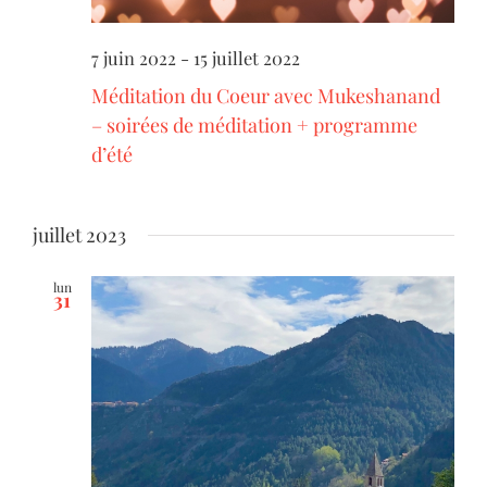
7 juin 2022
-
15 juillet 2022
Méditation du Coeur avec Mukeshanand
– soirées de méditation + programme
d’été
juillet 2023
lun
31