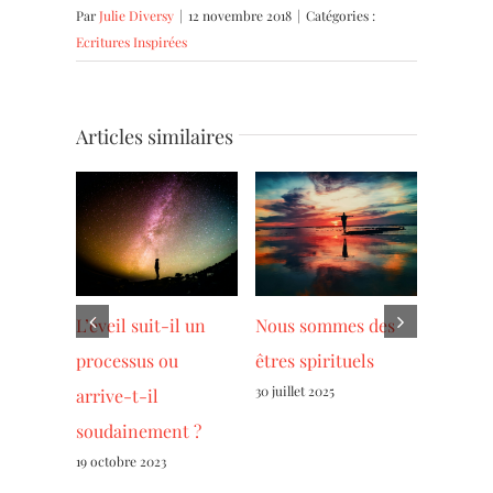
Par
Julie Diversy
|
12 novembre 2018
|
Catégories :
Ecritures Inspirées
Articles similaires
Nous sommes des
Lorsque la neige
L’éveil suit-i
êtres spirituels
tombe,chaque
processus ou
30 juillet 2025
flocon est à la
arrive-t-il
bonne place…
soudainemen
6 décembre 2023
19 octobre 2023