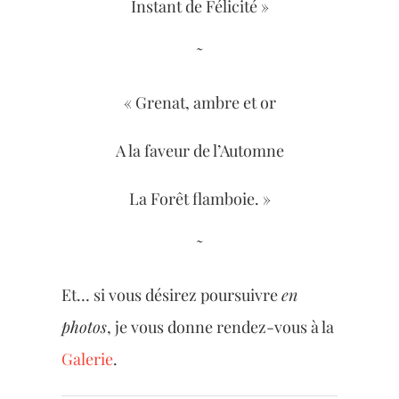
Instant de Félicité »
˜
« Grenat, ambre et or
A la faveur de l’Automne
La Forêt flamboie. »
˜
Et… si vous désirez poursuivre
en
photos
, je vous donne rendez-vous à la
Galerie
.