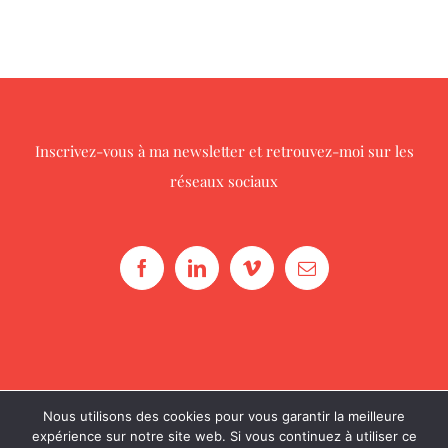
Inscrivez-vous à ma newsletter
et retrouvez-moi sur les
réseaux sociaux
Nous utilisons des cookies pour vous garantir la meilleure
© Copyright 2016 -
2026 |
Julie Diversy
| Tous droits réservés
expérience sur notre site web. Si vous continuez à utiliser ce