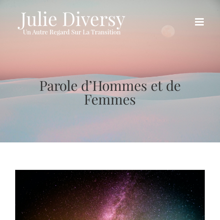
Passer
au
contenu
Parole d’Hommes et de
Femmes
L’éveil suit-il un processus ou arrive-t-il