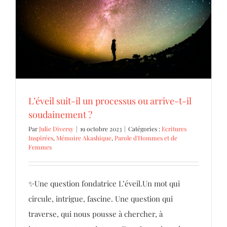
soudainement ?
Ecritures Inspirées
Mémoire Akashique
Parole d'Hommes
et de Femmes
L’éveil suit-il un processus ou arrive-t-il
soudainement ?
Par
Julie Diversy
|
19 octobre 2023
|
Catégories :
Ecritures
Inspirées
,
Mémoire Akashique
,
Parole d'Hommes et de
Femmes
✨Une question fondatrice L’éveil.Un mot qui
circule, intrigue, fascine. Une question qui
traverse, qui nous pousse à chercher, à