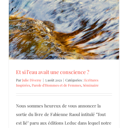
Et si l’eau avait une conscience ?
Ecritures Inspirées
Parole d'Hommes et de Femmes
Séminaire
Et si l’eau avait une conscience ?
Par
Julie Diversy
|
5 août 2021
|
Catégories :
Ecritures
Inspirées
,
Parole d'Hommes et de Femmes
,
Séminaire
Nous sommes heureux de vous annoncer la
sortie du livre de Fabienne Raoul intitulé "Tout
est lié" paru aux éditions Leduc dans lequel notre