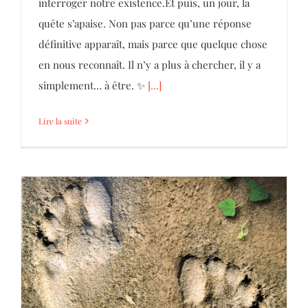
interroger notre existence.Et puis, un jour, la
quête s’apaise. Non pas parce qu’une réponse
définitive apparaît, mais parce que quelque chose
en nous reconnaît. Il n’y a plus à chercher, il y a
simplement… à être. ✨
[...]
Lire la suite
La Mise à la Terre ( Earthing ou Grounding
en anglais)
Coaching
Parole d'Hommes et de Femmes
Séminaire