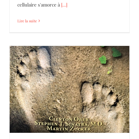
cellulaire s'amorce à
[...]
Lire la suite
La Mise à la Terre ( Earthing ou Grounding
en anglais)
Coaching
Parole d'Hommes et de Femmes
Séminaire