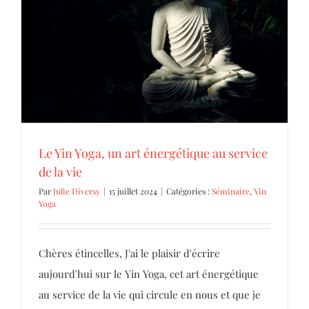
Le Yin Yoga, un art énergétique au service de
la vie
Séminaire
Yin Yoga
Le Yin Yoga, un art énergétique au service
de la vie
Par
Julie Diversy
|
15 juillet 2024
|
Catégories :
Séminaire
,
Yin
Yoga
Chères étincelles, J'ai le plaisir d'écrire
aujourd'hui sur le Yin Yoga, cet art énergétique
au service de la vie qui circule en nous et que je