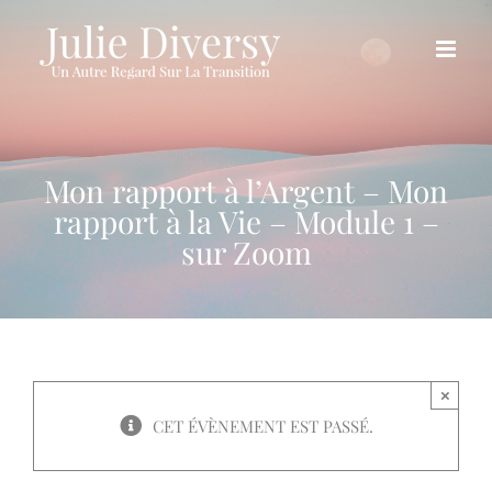
Passer
au
contenu
Mon rapport à l’Argent – Mon
rapport à la Vie – Module 1 –
sur Zoom
×
CET ÉVÈNEMENT EST PASSÉ.