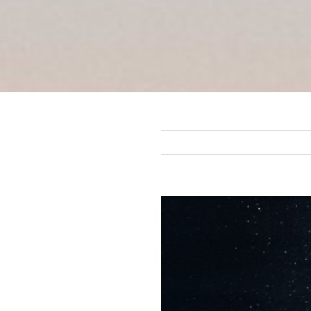
Voir
l'image
agrandie