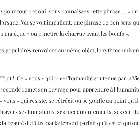
ps pour tout » et oui, vous connaissez cette phrase … « u
 lorsque l’on se voit impatient, une phrase de bon sens qui
 la musique » ou « mettre la charrue avant les bœufs ».
es populaires renvoient au même objet, le rythme univer
 Tout ! Ce « vous » qui crée l’humanité soutenue par la Vi
ue seconde remet son ouvrage pour apprendre à l’humani
 « vous » qui résiste, se rétrécit ou se gonfle au point qu’
 travers ses limitations, ses mécontentements, ses certit
 la beauté de l’être parfaitement parfait qu’il est et qui o