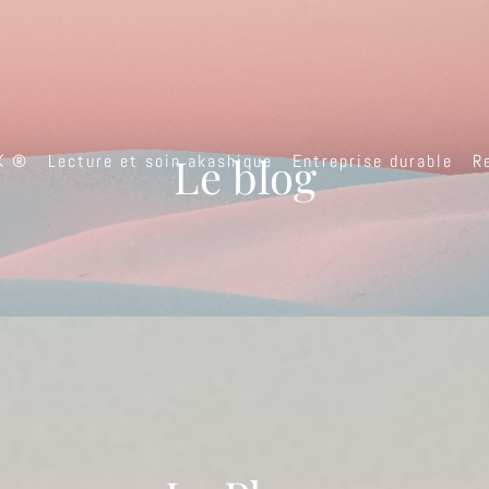
Le blog
K ®
Lecture et soin akashique
Entreprise durable
R