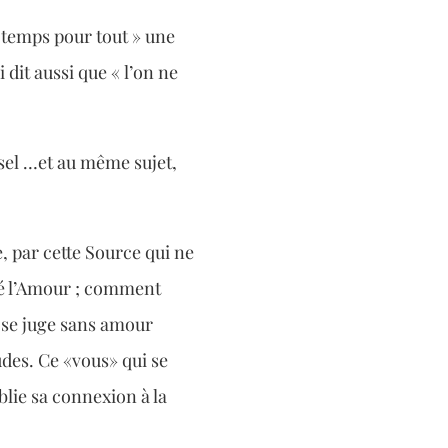
n temps pour tout » une
 dit aussi que « l’on ne
sel …et au même sujet,
e, par cette Source qui ne
té l’Amour ; comment
il se juge sans amour
udes. Ce «vous» qui se
ublie sa connexion à la