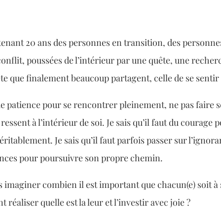
nant 20 ans des personnes en transition, des personnes
onflit, poussées de l’intérieur par une quête, une recherc
e que finalement beaucoup partagent, celle de se sentir 
 de patience pour se rencontrer pleinement, ne pas faire 
ressent à l’intérieur de soi. Je sais qu’il faut du courage p
ritablement. Je sais qu’il faut parfois passer sur l’ignoran
ences pour poursuivre son propre chemin.
s imaginer combien il est important que chacun(e) soit à 
réaliser quelle est la leur et l’investir avec joie ?