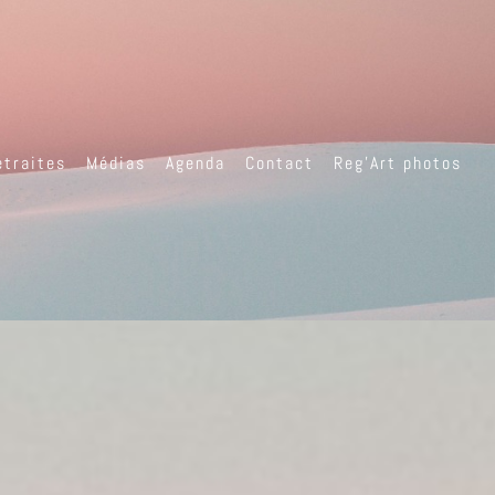
etraites
Médias
Agenda
Contact
Reg’Art photos